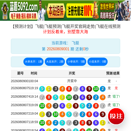
【预测计划】飞艇|飞艇预测|飞艇开奖官网走势|飞艇在线预测
计划反着来，别墅靠大海
当前游戏： 飞艇
第
20260809001
期 还剩
0
秒
大单未开：1期
大双未开：2期
小单未开：5期
小双未开：0期
期号
时间
开奖
预测
结果
20260809001
00:04
开奖中
龙
-
20260808075
19:19
龙
龙
5
1
3
4
8
7
6
9
10
2
20260808074
19:14
虎
错了!
7
8
5
1
10
3
6
9
2
4
20260808073
19:09
虎
错了!
10
4
3
6
1
9
5
2
8
7
20260808072
19:04
虎
虎
1
3
10
4
5
7
2
8
6
9
20260808071
18:59
龙
龙
10
4
2
5
7
3
8
9
6
1
20260808070
18:54
龙
龙