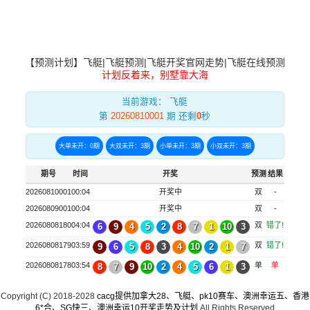
【预测计划】飞艇|飞艇预测|飞艇开奖官网走势|飞艇在线预测
计划反着来，别墅靠大海
当前游戏： 飞艇
第
20260810001
期 还剩
0
秒
大单未开：0期
大双未开：3期
小单未开：3期
小双未开：3期
期号
时间
开奖
预测
结果
20260810001
00:04
开奖中
双
-
20260809001
00:04
开奖中
双
-
20260808180
04:04
双
错了!
6
9
4
5
2
8
7
1
10
3
20260808179
03:59
双
错了!
9
6
5
8
3
4
10
2
1
7
20260808178
03:54
单
单
8
7
9
10
2
4
5
6
1
3
Copyright (C) 2018-2028
cacg提供加拿大28、飞艇、pk10赛车、澳洲幸运五、香港
6*合、SG快三、澳洲幸运10开奖走势及计划
All Rights Reserved