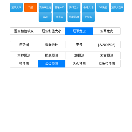
加拿大28
飞艇
澳洲幸运拾
赛车pk10
腾讯分分
香港六*合
SG快三
加拿大西28
pc28
宾果28
俄勒冈28
比特28
冠亚和值单双
冠亚和值大小
冠军龙虎
亚军龙虎
走势图
遗漏统计
更多
[入200送28]
大神预测
助赢预测
28预测
太古预测
神预测
蛋蛋预测
久久预测
章鱼帝预测