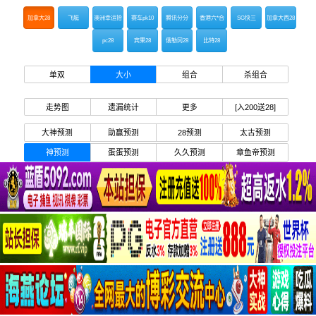
加拿大28
飞艇
澳洲幸运拾
赛车pk10
腾讯分分
香港六*合
SG快三
加拿大西28
pc28
宾果28
俄勒冈28
比特28
单双
大小
组合
杀组合
走势图
遗漏统计
更多
[入200送28]
大神预测
助赢预测
28预测
太古预测
神预测
蛋蛋预测
久久预测
章鱼帝预测