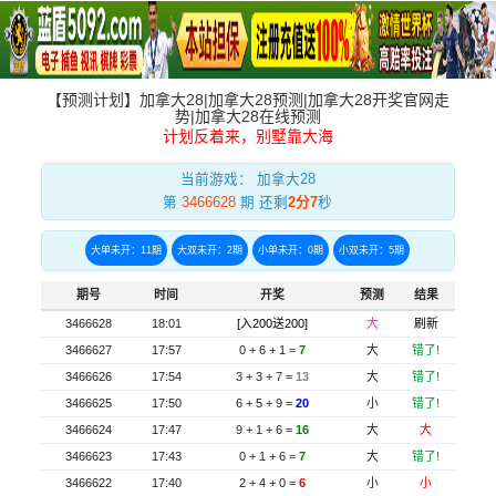
【预测计划】加拿大28|加拿大28预测|加拿大28开奖官网走
势|加拿大28在线预测
计划反着来，别墅靠大海
当前游戏： 加拿大28
第
3466628
期 还剩
2分7
秒
大单未开：11期
大双未开：2期
小单未开：0期
小双未开：5期
期号
时间
开奖
预测
结果
3466628
18:01
[入200送200]
大
刷新
3466627
17:57
0 + 6 + 1 =
7
大
错了!
3466626
17:54
3 + 3 + 7 =
13
大
错了!
3466625
17:50
6 + 5 + 9 =
20
小
错了!
3466624
17:47
9 + 1 + 6 =
16
大
大
3466623
17:43
0 + 1 + 6 =
7
大
错了!
3466622
17:40
2 + 4 + 0 =
6
小
小