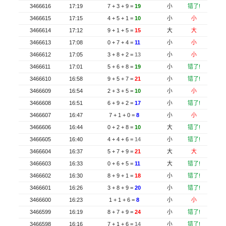
3466616
17:19
7 + 3 + 9 =
19
小
错了!
3466615
17:15
4 + 5 + 1 =
10
小
小
3466614
17:12
9 + 1 + 5 =
15
大
大
3466613
17:08
0 + 7 + 4 =
11
小
小
3466612
17:05
3 + 8 + 2 =
13
小
小
3466611
17:01
5 + 6 + 8 =
19
小
错了!
3466610
16:58
9 + 5 + 7 =
21
小
错了!
3466609
16:54
2 + 3 + 5 =
10
小
小
3466608
16:51
6 + 9 + 2 =
17
小
错了!
3466607
16:47
7 + 1 + 0 =
8
小
小
3466606
16:44
0 + 2 + 8 =
10
大
错了!
3466605
16:40
4 + 4 + 6 =
14
小
错了!
3466604
16:37
5 + 7 + 9 =
21
大
大
3466603
16:33
0 + 6 + 5 =
11
大
错了!
3466602
16:30
8 + 9 + 1 =
18
小
错了!
3466601
16:26
3 + 8 + 9 =
20
小
错了!
3466600
16:23
1 + 1 + 6 =
8
小
小
3466599
16:19
8 + 7 + 9 =
24
小
错了!
3466598
16:16
7 + 1 + 6 =
14
小
错了!