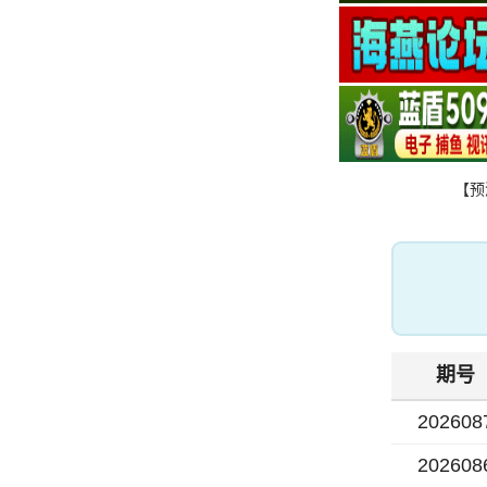
【预
期号
202608
202608