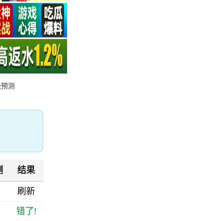
线预测
测
结果
刷新
错了!