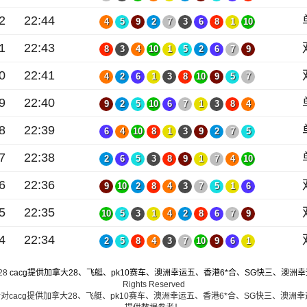
2
22:44
4
5
9
2
7
3
6
8
1
10
1
22:43
8
3
4
10
1
5
2
6
7
9
0
22:41
4
2
6
1
3
8
10
9
5
7
9
22:40
9
2
5
10
6
7
1
3
8
4
8
22:39
6
4
10
8
1
3
9
2
7
5
7
22:38
2
6
5
3
8
9
1
7
4
10
6
22:36
9
10
2
8
4
3
7
5
1
6
5
22:35
10
5
3
1
4
2
8
6
7
9
4
22:34
2
5
8
4
3
7
10
9
6
1
028
cacg提供加拿大28、飞艇、pk10赛车、澳洲幸运五、香港6*合、SG快三、澳洲
Rights Reserved
acg提供加拿大28、飞艇、pk10赛车、澳洲幸运五、香港6*合、SG快三、澳洲幸