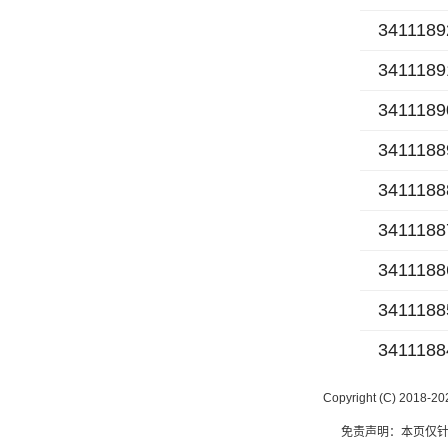
3411189
3411189
3411189
3411188
3411188
3411188
3411188
3411188
3411188
Copyright (C) 2018-2
免责声明：本页仅针对c