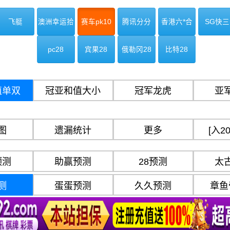
飞艇
澳洲幸运拾
赛车pk10
腾讯分分
香港六*合
SG快三
pc28
宾果28
俄勒冈28
比特28
值单双
冠亚和值大小
冠军龙虎
亚
图
遗漏统计
更多
[入2
预测
助赢预测
28预测
太
测
蛋蛋预测
久久预测
章鱼