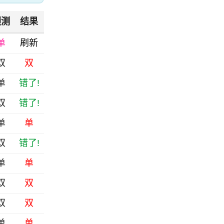
预测
结果
单
刷新
双
双
单
错了!
双
错了!
单
单
双
错了!
单
单
双
双
双
双
单
单