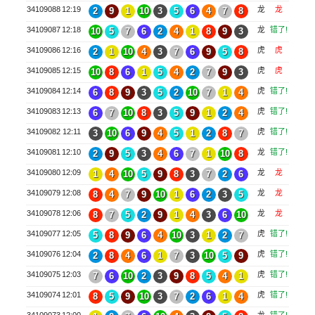
34109088
12:19
龙
龙
2
9
1
10
3
5
6
4
7
8
34109087
12:18
龙
错了!
10
5
7
6
2
4
1
8
9
3
34109086
12:16
虎
虎
2
1
10
4
3
7
6
9
5
8
34109085
12:15
虎
虎
10
8
6
1
5
4
2
7
9
3
34109084
12:14
虎
错了!
6
8
9
3
5
2
10
7
1
4
34109083
12:13
虎
错了!
6
7
10
8
3
5
9
1
2
4
34109082
12:11
虎
错了!
3
10
6
9
4
5
1
2
8
7
34109081
12:10
龙
错了!
2
9
5
3
4
6
7
1
10
8
34109080
12:09
龙
龙
1
4
10
5
9
8
3
7
2
6
34109079
12:08
龙
龙
8
4
7
9
10
1
6
2
3
5
34109078
12:06
龙
龙
8
7
5
2
9
1
4
3
6
10
34109077
12:05
虎
错了!
5
8
9
6
4
10
3
1
2
7
34109076
12:04
虎
错了!
2
8
4
6
1
7
3
10
5
9
34109075
12:03
虎
错了!
7
6
10
2
3
9
8
5
4
1
34109074
12:01
虎
错了!
8
5
9
10
3
7
2
6
1
4
34109073
12:00
龙
错了!