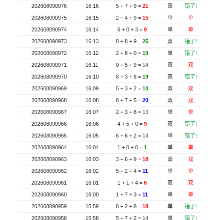
202608090976
16:16
5 + 7 + 9 =
21
双
错了!
202608090975
16:15
2 + 4 + 9 =
15
单
单
202608090974
16:14
6 + 0 + 3 =
9
单
单
202608090973
16:13
8 + 8 + 9 =
25
双
错了!
202608090972
16:12
2 + 8 + 0 =
10
单
错了!
202608090971
16:11
0 + 5 + 9 =
14
双
双
202608090970
16:10
8 + 3 + 8 =
19
双
错了!
202608090969
16:09
5 + 3 + 2 =
10
双
双
202608090968
16:08
8 + 7 + 5 =
20
双
双
202608090967
16:07
2 + 3 + 8 =
13
单
单
202608090966
16:06
4 + 5 + 0 =
9
双
错了!
202608090965
16:05
6 + 6 + 2 =
14
单
错了!
202608090964
16:04
1 + 0 + 0 =
1
单
单
202608090963
16:03
3 + 6 + 9 =
18
双
双
202608090962
16:02
5 + 2 + 4 =
11
单
单
202608090961
16:01
1 + 1 + 4 =
6
双
双
202608090960
16:00
1 + 7 + 3 =
11
单
单
202608090959
15:59
8 + 2 + 8 =
18
单
错了!
202608090958
15:58
5 + 7 + 2 =
14
单
错了!