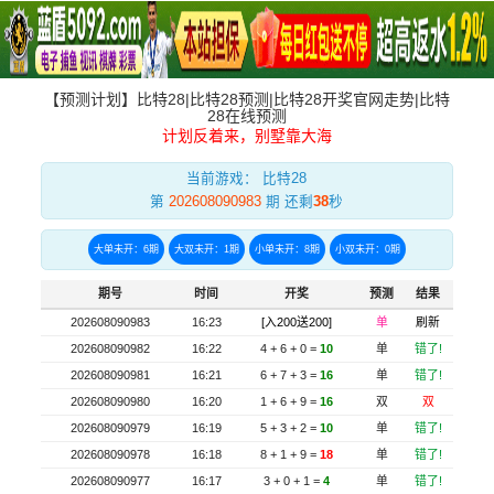
【预测计划】比特28|比特28预测|比特28开奖官网走势|比特
28在线预测
计划反着来，别墅靠大海
当前游戏： 比特28
第
202608090983
期 还剩
38
秒
大单未开：6期
大双未开：1期
小单未开：8期
小双未开：0期
期号
时间
开奖
预测
结果
202608090983
16:23
[入200送200]
单
刷新
202608090982
16:22
4 + 6 + 0 =
10
单
错了!
202608090981
16:21
6 + 7 + 3 =
16
单
错了!
202608090980
16:20
1 + 6 + 9 =
16
双
双
202608090979
16:19
5 + 3 + 2 =
10
单
错了!
202608090978
16:18
8 + 1 + 9 =
18
单
错了!
202608090977
16:17
3 + 0 + 1 =
4
单
错了!